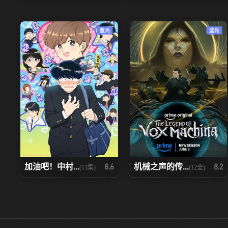
蓝光
蓝光
加油吧！中村...
机械之声的传...
8.6
8.2
(13集)
(12全)