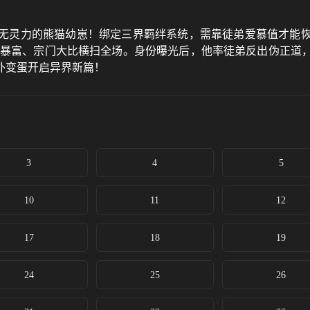
无灵力的熊猫幼崽！绑定三界羁绊系统，需靠徒弟爱慕值才能
赌石暴富、宗门大比横扫全场。身份曝光后，他率徒弟反出伪正道
外变蛋开启异界新篇！
3
4
5
10
11
12
17
18
19
24
25
26