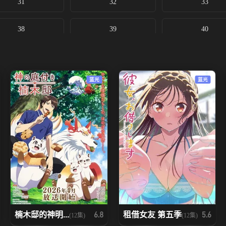
31
32
33
38
39
40
蓝光
蓝光
楠木邸的神明...
租借女友 第五季
6.8
5.6
(12集)
(12集)