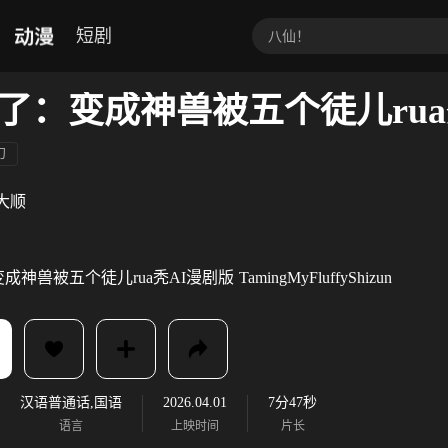
动漫
短剧
了：变成神兽被五个徒儿ru
幻
大顺
成神兽被五个徒儿rua秃AI漫剧版
TamingMyFluffyShizun
汉语普通话,国语
2026.04.01
7分47秒
语言
上映时间
片长