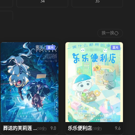
34
35
换一换
蓝光
蓝光
葬送的芙莉莲 ...
乐乐便利店
9.0
9.6
(10全)
(10全)