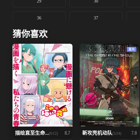
29
30
36
37
猜你喜欢
蓝光
描绘直至生命...
新攻壳机动队
8.7
7.8
(6/12)
(5/24)