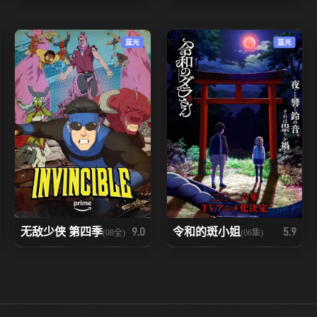
蓝光
蓝光
无敌少侠 第四季
令和的斑小姐
9.0
5.9
(08全)
(06集)