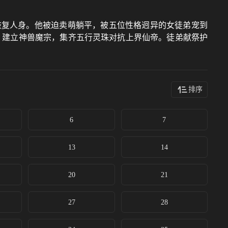
恢复人身。他被迫卖萌躺平，被五位性格迥异的女徒弟宠到
，建立神兽魔宗，集齐五行灵珠对抗上界仙帝。徒弟献祭护
排序
6
7
13
14
20
21
27
28