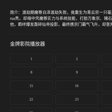
简介：
渡劫期魔尊白泽渡劫失败，竟重生为青云宗一只毫
rua秃，却暗中凭魔尊实力与系统技能，打脸万象宗、
他，羁绊爆发轰碎仙帝投影，最终携宗门霸气飞升，却意
金牌影院
播放器
1
2
8
9
15
16
22
23