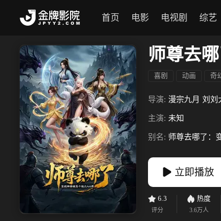
首页
电影
电视剧
综艺
师尊去哪
喜剧
动画
奇
导演:
漫宗九月
刘刘
主演:
未知
别名:
师尊去哪了：变
立即播放
6.3
热度
评分
3.6万
人