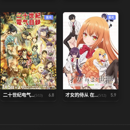
蓝光
蓝光
二十世纪电气...
才女的侍从 在...
6.8
5.9
(5/13)
(5/12)