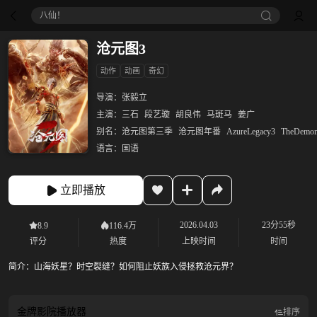
八仙！
沧元图3
动作
动画
奇幻
导演：
张毅立
主演：
三石
段艺璇
胡良伟
马斑马
姜广
别名：
沧元图第三季
沧元图年番
AzureLegacy3
TheDemon
语言：
国语
立即播放
2026.04.03
23分55秒
8.9
116.4万
评分
热度
上映时间
时间
简介：
山海妖星？时空裂缝？如何阻止妖族入侵拯救沧元界？
金牌影院
播放器
排序